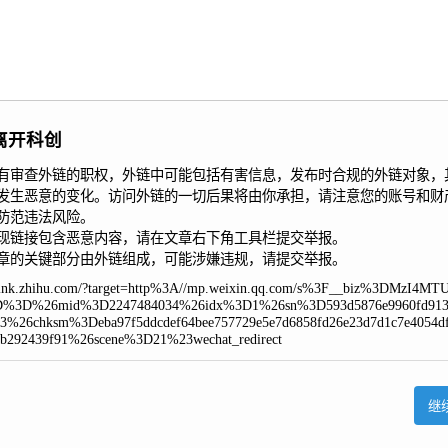
离开科创
有审查外链的职权，外链中可能包括有害信息，发布时合规的外链对象，
发生恶意的变化。访问外链的一切后果将由你承担，请注意您的账号和财
防范违法风险。

现链接包含恶意内容，请在文章右下角工具栏提交举报。

章的关键部分由外链组成，可能涉嫌违规，请提交举报。
//link.zhihu.com/?target=http%3A//mp.weixin.qq.com/s%3F__biz%3DMzI4M
%3D%26mid%3D2247484034%26idx%3D1%26sn%3D593d5876e9960fd913
d3%26chksm%3Deba97f5ddcdef64bee757729e5e7d6858fd26e23d7d1c7e4054df
7b292439f91%26scene%3D21%23wechat_redirect
继