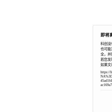
即将
科创没
也可能
全，并
若您发
如果文
https:
NA%3D
45ad1f
ac169a