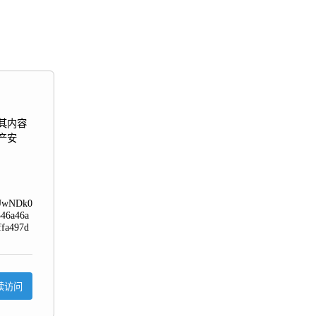
其内容
产安
TUwNDk0
46a46a
fa497d
续访问