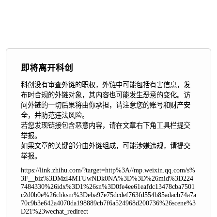
即将离开科创
科创没有审查外链的职权，外链中可能包括有害信息，发
布时合规的外链对象，其内容也可能发生恶意的变化。访
问外链的一切后果将由你承担，请注意您的账号和财产安
全，并防范违法风险。

若您发现链接包含恶意内容，请在文章右下角工具栏提交
举报。

如果文章的关键部分由外链组成，可能涉嫌违规，请提交
举报。
https://link.zhihu.com/?target=http%3A//mp.weixin.qq.com/s%
3F__biz%3DMzI4MTUwNDk0NA%3D%3D%26mid%3D224
7484330%26idx%3D1%26sn%3D0fe4ee61eafdc13478cba7501
c2d0b0e%26chksm%3Deba97e75dcdef763fd554b85adacb74a7a
70c9b3e642a4070da198889cb7f6a524968d200736%26scene%3
D21%23wechat_redirect